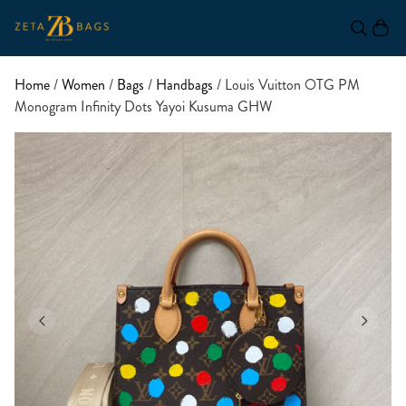
Home
/
Women
/
Bags
/
Handbags
/ Louis Vuitton OTG PM
Monogram Infinity Dots Yayoi Kusuma GHW