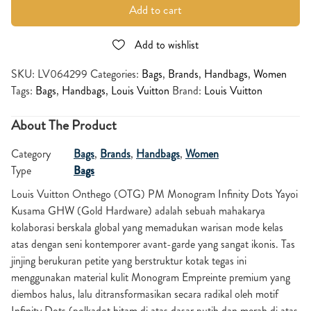
Add to cart
Add to wishlist
SKU:
LV064299
Categories:
Bags
,
Brands
,
Handbags
,
Women
Tags:
Bags
,
Handbags
,
Louis Vuitton
Brand:
Louis Vuitton
About The Product
Category
Bags
,
Brands
,
Handbags
,
Women
Type
Bags
Louis Vuitton Onthego (OTG) PM Monogram Infinity Dots Yayoi
Kusama GHW (Gold Hardware) adalah sebuah mahakarya
kolaborasi berskala global yang memadukan warisan mode kelas
atas dengan seni kontemporer avant-garde yang sangat ikonis. Tas
jinjing berukuran petite yang berstruktur kotak tegas ini
menggunakan material kulit Monogram Empreinte premium yang
diembos halus, lalu ditransformasikan secara radikal oleh motif
Infinity Dots (polkadot hitam di atas dasar putih dan merah di atas