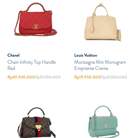
Chanel
Louis Vuitton
Chain Infinity Top Handle
Montaigne Mm Monogram
Red
Empriente Creme
Rp
49.950.000
Rp
51.550.000
Rp
19.950.000
Rp
22.550.000