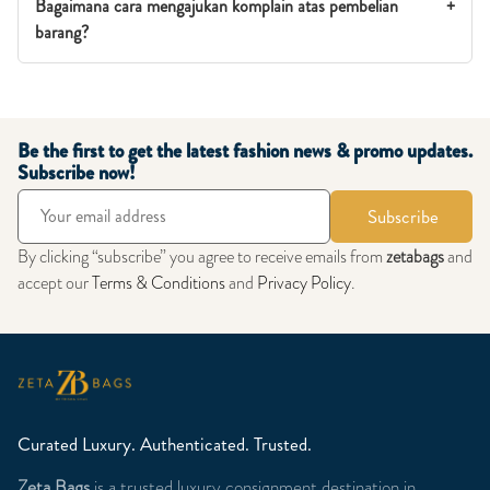
Bagaimana cara mengajukan komplain atas pembelian
+
barang?
Be the first to get the latest fashion news & promo updates.
Subscribe now!
Subscribe
By clicking “subscribe” you agree to receive emails from
zetabags
and
accept our
Terms & Conditions
and
Privacy Policy
.
Curated Luxury. Authenticated. Trusted.
Zeta Bags
is a trusted luxury consignment destination in