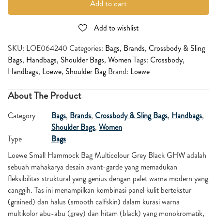
Add to cart
Add to wishlist
SKU:
LOE064240
Categories:
Bags
,
Brands
,
Crossbody & Sling
Bags
,
Handbags
,
Shoulder Bags
,
Women
Tags:
Crossbody
,
Handbags
,
Loewe
,
Shoulder Bag
Brand:
Loewe
About The Product
Category
Bags
,
Brands
,
Crossbody & Sling Bags
,
Handbags
,
Shoulder Bags
,
Women
Type
Bags
Loewe Small Hammock Bag Multicolour Grey Black GHW adalah
sebuah mahakarya desain avant-garde yang memadukan
fleksibilitas struktural yang genius dengan palet warna modern yang
canggih. Tas ini menampilkan kombinasi panel kulit bertekstur
(grained) dan halus (smooth calfskin) dalam kurasi warna
multikolor abu-abu (grey) dan hitam (black) yang monokromatik,