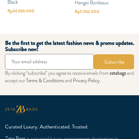
Black
Hangisi Bordeaux
Rp
34.550.000
Rp
5.550.000
Be the first to get the latest fashion news & promo updates.
Subscribe now!
Subscribe
By clicking “subscribe” you agree to receive emails from
zetabags
and
accept our
Terms & Conditions
and
Privacy Policy
.
Curated Luxury. Authenticated. Trusted.
Zeta Bags
is a trusted luxury consignment destination in