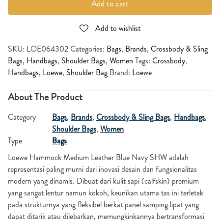
Add to cart
Add to wishlist
SKU:
LOE064302
Categories:
Bags
,
Brands
,
Crossbody & Sling
Bags
,
Handbags
,
Shoulder Bags
,
Women
Tags:
Crossbody
,
Handbags
,
Loewe
,
Shoulder Bag
Brand:
Loewe
About The Product
Category
Bags
,
Brands
,
Crossbody & Sling Bags
,
Handbags
,
Shoulder Bags
,
Women
Type
Bags
Loewe Hammock Medium Leather Blue Navy SHW adalah
representasi paling murni dari inovasi desain dan fungsionalitas
modern yang dinamis. Dibuat dari kulit sapi (calfskin) premium
yang sangat lentur namun kokoh, keunikan utama tas ini terletak
pada strukturnya yang fleksibel berkat panel samping lipat yang
dapat ditarik atau dilebarkan, memungkinkannya bertransformasi