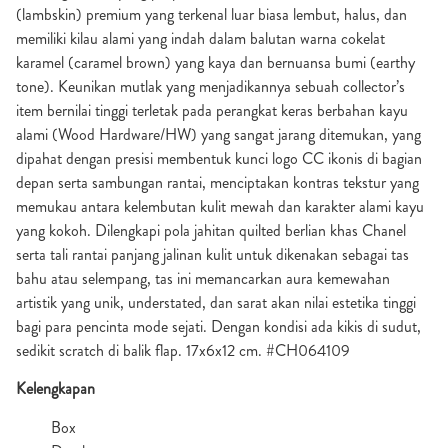
(lambskin) premium yang terkenal luar biasa lembut, halus, dan
memiliki kilau alami yang indah dalam balutan warna cokelat
karamel (caramel brown) yang kaya dan bernuansa bumi (earthy
tone). Keunikan mutlak yang menjadikannya sebuah collector’s
item bernilai tinggi terletak pada perangkat keras berbahan kayu
alami (Wood Hardware/HW) yang sangat jarang ditemukan, yang
dipahat dengan presisi membentuk kunci logo CC ikonis di bagian
depan serta sambungan rantai, menciptakan kontras tekstur yang
memukau antara kelembutan kulit mewah dan karakter alami kayu
yang kokoh. Dilengkapi pola jahitan quilted berlian khas Chanel
serta tali rantai panjang jalinan kulit untuk dikenakan sebagai tas
bahu atau selempang, tas ini memancarkan aura kemewahan
artistik yang unik, understated, dan sarat akan nilai estetika tinggi
bagi para pencinta mode sejati. Dengan kondisi ada kikis di sudut,
sedikit scratch di balik flap. 17x6x12 cm. #CH064109
Kelengkapan
Box