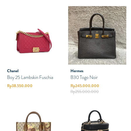
Chanel
Hermes
Boy 25 Lambskin Fuschia
B30 Togo Noir
Rp
38.550.000
Rp
245.000.000
Rp
255.000.000