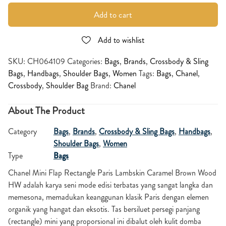
Add to cart
Add to wishlist
SKU:
CH064109
Categories:
Bags
,
Brands
,
Crossbody & Sling
Bags
,
Handbags
,
Shoulder Bags
,
Women
Tags:
Bags
,
Chanel
,
Crossbody
,
Shoulder Bag
Brand:
Chanel
About The Product
Category
Bags
,
Brands
,
Crossbody & Sling Bags
,
Handbags
,
Shoulder Bags
,
Women
Type
Bags
Chanel Mini Flap Rectangle Paris Lambskin Caramel Brown Wood
HW adalah karya seni mode edisi terbatas yang sangat langka dan
memesona, memadukan keanggunan klasik Paris dengan elemen
organik yang hangat dan eksotis. Tas bersiluet persegi panjang
(rectangle) mini yang proporsional ini dibalut oleh kulit domba